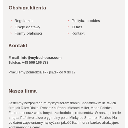
Obsługa klienta
Regulamin
Polityka cookies
Opcje dostawy
O nas
Formy płatności
Kontakt
Kontakt
E-mail:
info@mybeehouse.com
Telefon:
+48 509 166 733
Pracujemy poniedziałek - piątek od 9 do 17.
Nasza firma
Jesteśmy bezpośrednim dystrybutorem tkanin i dodatków m.in. takich
firm jak Riley Blake, Robert Kaufman, Michael Miller, Moda Fabrics,
Farbenmix oraz wielu innych zachodnich producentów. W naszej ofercie
znajdą Państwo także oryginalny polar Minky od Shannon Fabrics. Na
co dzień zapewniamy najwyższą jakość tkanin oraz bardzo atrakcyjne,
konkurencyjne ceny.