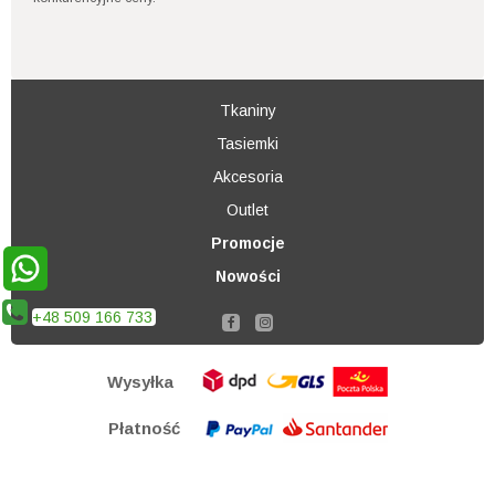
Tkaniny
Tasiemki
Akcesoria
Outlet
Promocje
Nowości
+48 509 166 733
Wysyłka
Płatność
Sklep internetowy Shoper.pl