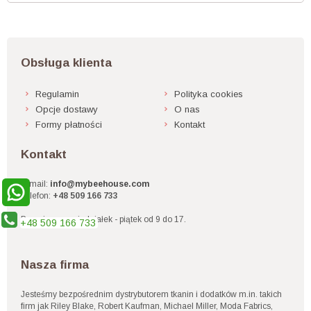
Obsługa klienta
Regulamin
Polityka cookies
Opcje dostawy
O nas
Formy płatności
Kontakt
Kontakt
E-mail:
info@mybeehouse.com
Telefon:
+48 509 166 733
Pracujemy poniedziałek - piątek od 9 do 17.
+48 509 166 733
Nasza firma
Jesteśmy bezpośrednim dystrybutorem tkanin i dodatków m.in. takich
firm jak Riley Blake, Robert Kaufman, Michael Miller, Moda Fabrics,