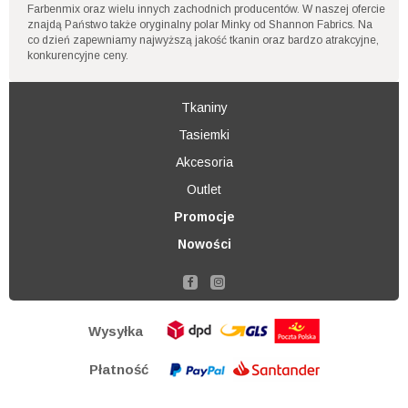
Farbenmix oraz wielu innych zachodnich producentów. W naszej ofercie
znajdą Państwo także oryginalny polar Minky od Shannon Fabrics. Na
co dzień zapewniamy najwyższą jakość tkanin oraz bardzo atrakcyjne,
konkurencyjne ceny.
Tkaniny
Tasiemki
Akcesoria
Outlet
Promocje
Nowości
Wysyłka
Płatność